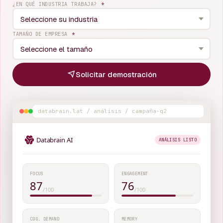
¿EN QUÉ INDUSTRIA TRABAJA?
*
TAMAÑO DE EMPRESA
*
Solicitar demostración
databrain.lat / análisis / campaña-q2
Databrain AI
ANÁLISIS LISTO
FOCUS
ENGAGEMENT
87
76
/100
/100
COG. DEMAND
MEMORY