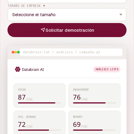
TAMAÑO DE EMPRESA
*
Solicitar demostración
databrain.lat / análisis / campaña-q2
Databrain AI
ANÁLISIS LISTO
FOCUS
ENGAGEMENT
87
76
/100
/100
COG. DEMAND
MEMORY
72
69
/100
/100