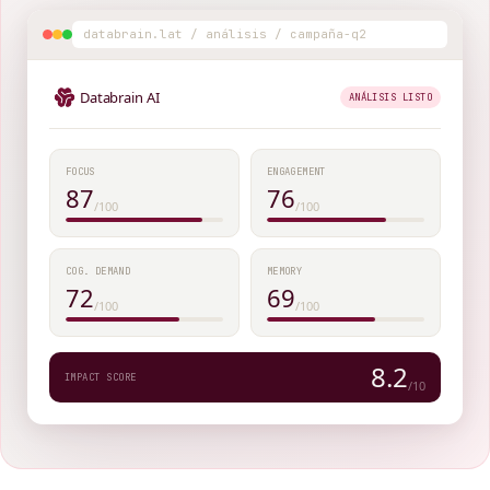
databrain.lat / análisis / campaña-q2
Databrain AI
ANÁLISIS LISTO
FOCUS
ENGAGEMENT
87
76
/100
/100
COG. DEMAND
MEMORY
72
69
/100
/100
8.2
IMPACT SCORE
/10