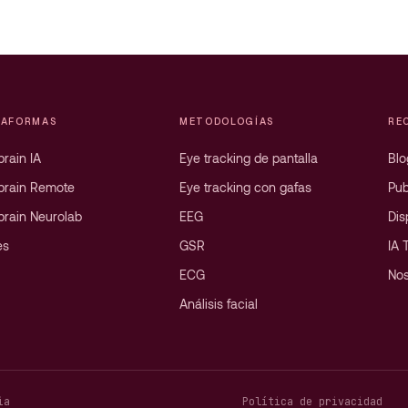
TAFORMAS
METODOLOGÍAS
RE
rain IA
Eye tracking de pantalla
Blo
brain Remote
Eye tracking con gafas
Pub
brain Neurolab
EEG
Dis
es
GSR
IA 
ECG
Nos
Análisis facial
ia
Política de privacidad