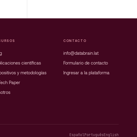
CURSOS
CONTACTO
g
info@databrain.lat
licaciones científicas
Formulario de contacto
positivos y metodologías
Ingresar a la plataforma
Tech Paper
otros
Español
Português
English