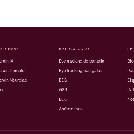
TAFORMAS
METODOLOGÍAS
RE
rain IA
Eye tracking de pantalla
Blo
brain Remote
Eye tracking con gafas
Pub
brain Neurolab
EEG
Dis
es
GSR
IA 
ECG
Nos
Análisis facial