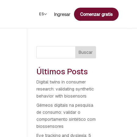
Ingresar
ES
Comenzar gratis
Buscar
Últimos Posts
Digital twins in consumer
research: validating synthetic
behavior with biosensors
Gêmeos digitais na pesquisa
de consumo: validar o
comportamento sintético com
biossensores
Eye tracking and dyslexia: 5