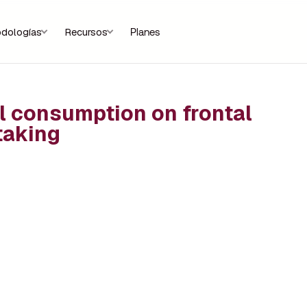
dologías
Recursos
Planes
l consumption on frontal
taking