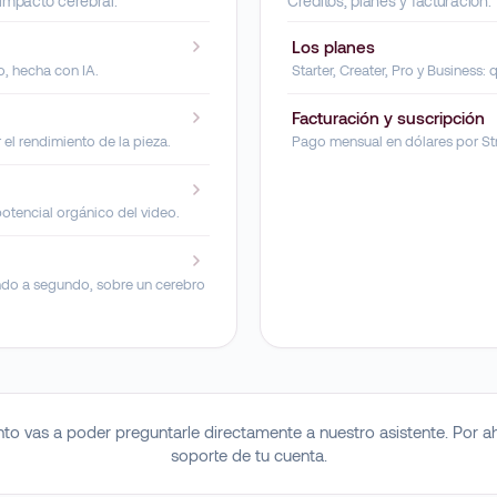
 impacto cerebral.
Créditos, planes y facturación.
Los planes
o, hecha con IA.
Starter, Creater, Pro y Business:
Facturación y suscripción
l rendimiento de la pieza.
Pago mensual en dólares por St
potencial orgánico del video.
ndo a segundo, sobre un cerebro
o vas a poder preguntarle directamente a nuestro asistente. Por a
soporte de tu cuenta.