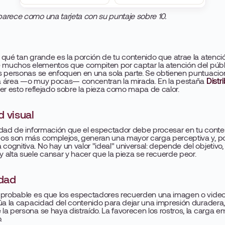
arece como una tarjeta con su puntaje sobre 10.
qué tan grande es la porción de tu contenido que atrae la atenció
e muchos elementos que compiten por captar la atención del públ
s personas se enfoquen en una sola parte. Se obtienen puntuacio
a área —o muy pocas— concentran la mirada. En la pestaña
Distr
er esto reflejado sobre la pieza como mapa de calor.
 visual
idad de información que el espectador debe procesar en tu conte
os son más complejos, generan una mayor carga perceptiva y, por
gnitiva. No hay un valor "ideal" universal: depende del objetivo,
alta suele cansar y hacer que la pieza se recuerde peor.
dad
 probable es que los espectadores recuerden una imagen o video
úa la capacidad del contenido para dejar una impresión duradera,
a persona se haya distraído. La favorecen los rostros, la carga e
.