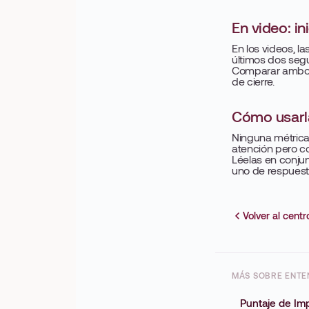
En video: ini
En los videos, l
últimos dos segun
Comparar ambos t
de cierre.
Cómo usarl
Ninguna métrica 
atención pero c
Léelas en conjun
uno de respuesta
Volver al cent
MÁS SOBRE ENTEN
Puntaje de Im