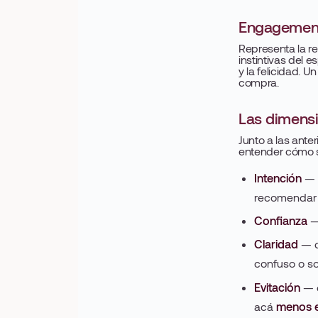
Engagemen
Representa la r
instintivas del 
y la felicidad.
compra.
Las dimens
Junto a las ante
entender cómo s
Intención
— l
recomendar o
Confianza
— 
Claridad
— q
confuso o so
Evitación
— e
acá
menos e