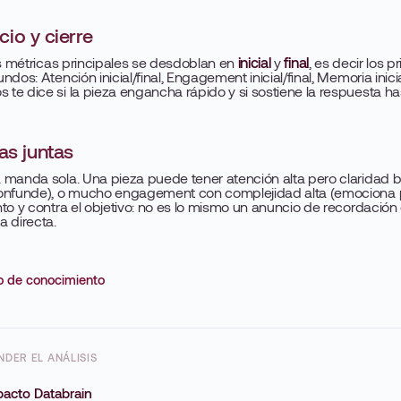
cio y cierre
as métricas principales se desdoblan en
inicial
y
final
, es decir los p
dos: Atención inicial/final, Engagement inicial/final, Memoria inicial
e dice si la pieza engancha rápido y si sostiene la respuesta ha
as juntas
manda sola. Una pieza puede tener atención alta pero claridad ba
onfunde), o mucho engagement con complejidad alta (emociona 
to y contra el objetivo: no es lo mismo un anuncio de recordació
 directa.
ro de conocimiento
DER EL ANÁLISIS
pacto Databrain