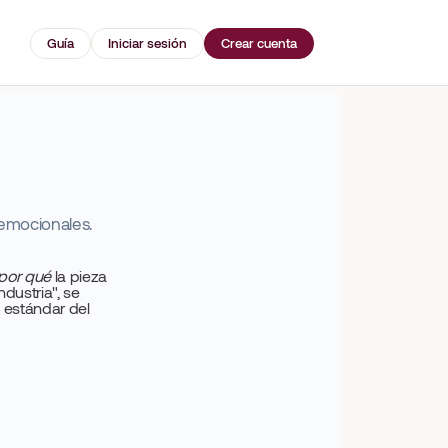
Guía
Iniciar sesión
Crear cuenta
 emocionales.
por qué
la pieza
dustria", se
 estándar del