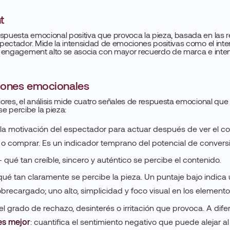
t
espuesta emocional positiva que provoca la pieza, basada en las 
espectador. Mide la intensidad de emociones positivas como el inte
 Un engagement alto se asocia con mayor recuerdo de marca e inte
iones emocionales
riores, el análisis mide cuatro señales de respuesta emocional qu
e percibe la pieza:
a motivación del espectador para actuar después de ver el co
 comprar. Es un indicador temprano del potencial de conversi
qué tan creíble, sincero y auténtico se percibe el contenido.
ué tan claramente se percibe la pieza. Un puntaje bajo indica
brecargado; uno alto, simplicidad y foco visual en los elemento
l grado de rechazo, desinterés o irritación que provoca. A difer
s mejor
: cuantifica el sentimiento negativo que puede alejar a