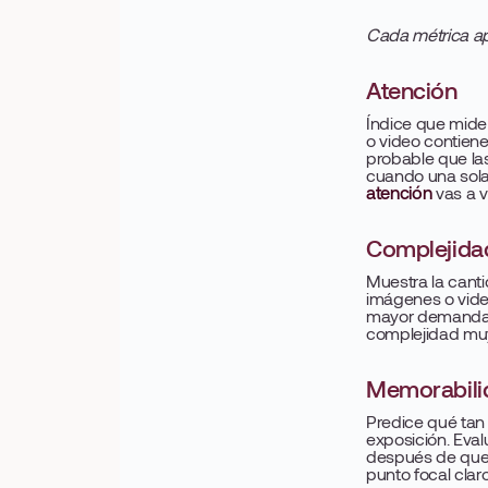
Cada métrica ap
Atención
Índice que mide 
o video contien
probable que la
cuando una sol
atención
vas a v
Complejidad
Muestra la cant
imágenes o vide
mayor demanda co
complejidad muy 
Memorabili
Predice qué tan
exposición. Eval
después de que l
punto focal claro