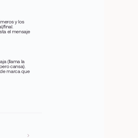
rimeros y los
/final.
sta el mensaje
ja (llama la
pero cansa).
n de marca que