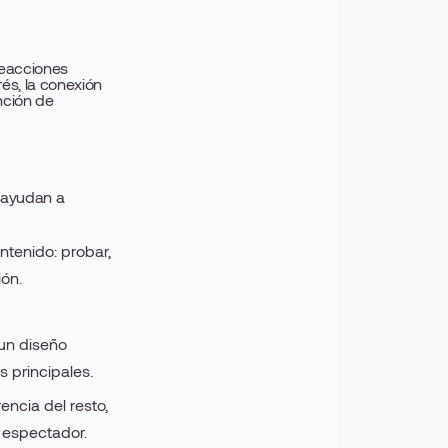
reacciones
rés, la conexión
nción de
e ayudan a
ntenido: probar,
ón.
 un diseño
s principales.
encia del resto,
l espectador.