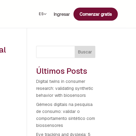
Ingresar
ES
Comenzar gratis
al
Buscar
Últimos Posts
Digital twins in consumer
research: validating synthetic
behavior with biosensors
Gêmeos digitais na pesquisa
de consumo: validar o
comportamento sintético com
biossensores
Eye tracking and dyslexia: 5