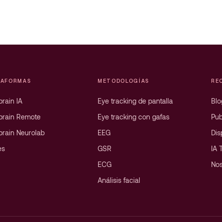
TAFORMAS
METODOLOGÍAS
RE
rain IA
Eye tracking de pantalla
Blo
brain Remote
Eye tracking con gafas
Pub
brain Neurolab
EEG
Dis
es
GSR
IA 
ECG
Nos
Análisis facial